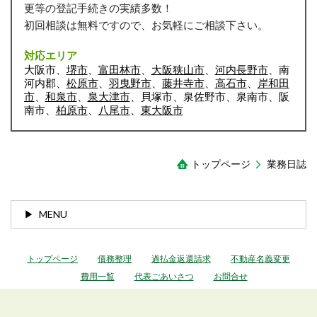
更等の登記手続きの実績多数！
初回相談は無料ですので、お気軽にご相談下さい。
対応エリア
大阪市、
堺市
、
富田林市
、
大阪狭山市
、
河内長野市
、南
河内郡、
松原市
、
羽曳野市
、
藤井寺市
、
高石市
、
岸和田
市
、
和泉市
、
泉大津市
、貝塚市、泉佐野市、泉南市、阪
南市、
柏原市
、
八尾市
、
東大阪市
トップページ
業務日誌
MENU
トップページ
債務整理
過払金返還請求
不動産名義変更
費用一覧
代表ごあいさつ
お問合せ