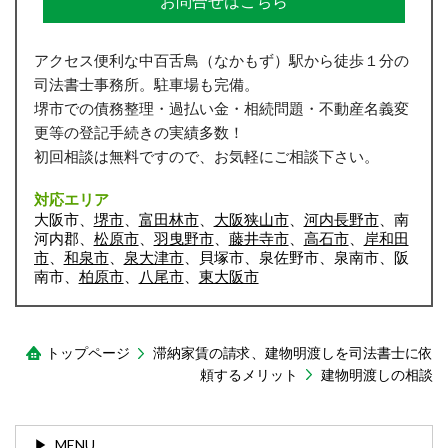
お問合せはこちら
アクセス便利な中百舌鳥（なかもず）駅から徒歩１分の
司法書士事務所。駐車場も完備。
堺市での債務整理・過払い金・相続問題・不動産名義変
更等の登記手続きの実績多数！
初回相談は無料ですので、お気軽にご相談下さい。
対応エリア
大阪市、
堺市
、
富田林市
、
大阪狭山市
、
河内長野市
、南
河内郡、
松原市
、
羽曳野市
、
藤井寺市
、
高石市
、
岸和田
市
、
和泉市
、
泉大津市
、貝塚市、泉佐野市、泉南市、阪
南市、
柏原市
、
八尾市
、
東大阪市
トップページ
滞納家賃の請求、建物明渡しを司法書士に依
頼するメリット
建物明渡しの相談
MENU