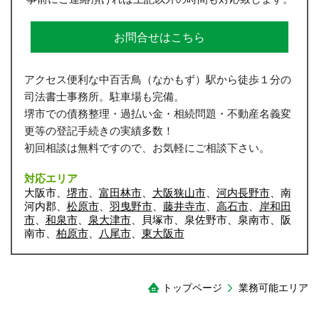
お問合せはこちら
アクセス便利な中百舌鳥（なかもず）駅から徒歩１分の
司法書士事務所。駐車場も完備。
堺市での債務整理・過払い金・相続問題・不動産名義変
更等の登記手続きの実績多数！
初回相談は無料ですので、お気軽にご相談下さい。
対応エリア
大阪市、
堺市
、
富田林市
、
大阪狭山市
、
河内長野市
、南
河内郡、
松原市
、
羽曳野市
、
藤井寺市
、
高石市
、
岸和田
市
、
和泉市
、
泉大津市
、貝塚市、泉佐野市、泉南市、阪
南市、
柏原市
、
八尾市
、
東大阪市
トップページ
業務可能エリア