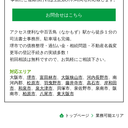
お問合せはこちら
アクセス便利な中百舌鳥（なかもず）駅から徒歩１分の
司法書士事務所。駐車場も完備。
堺市での債務整理・過払い金・相続問題・不動産名義変
更等の登記手続きの実績多数！
初回相談は無料ですので、お気軽にご相談下さい。
対応エリア
大阪市、
堺市
、
富田林市
、
大阪狭山市
、
河内長野市
、南
河内郡、
松原市
、
羽曳野市
、
藤井寺市
、
高石市
、
岸和田
市
、
和泉市
、
泉大津市
、貝塚市、泉佐野市、泉南市、阪
南市、
柏原市
、
八尾市
、
東大阪市
トップページ
業務可能エリア