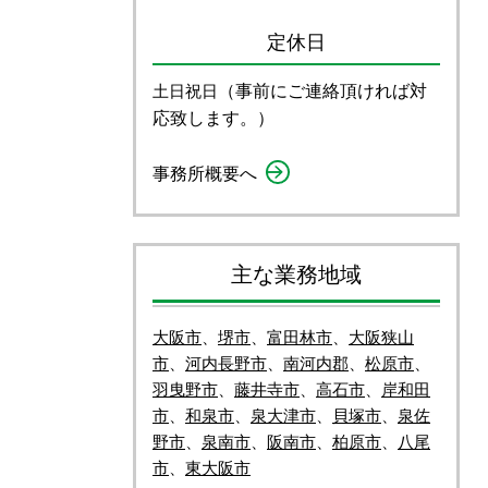
定休日
（事前にご連絡頂ければ対
土日祝日
応致します。）
事務所概要へ
主な業務地域
大阪市
、
堺市
、
富田林市
、
大阪狭山
市
、
河内長野市
、
南河内郡
、
松原市
、
羽曳野市
、
藤井寺市
、
高石市
、
岸和田
市
、
和泉市
、
泉大津市
、
貝塚市
、
泉佐
野市
、
泉南市
、
阪南市
、
柏原市
、
八尾
市
、
東大阪市