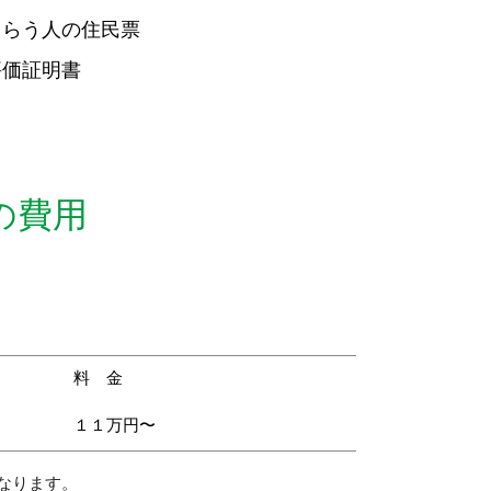
もらう人の住民票
評価証明書
の費用
料 金
１１
万円〜
なります。