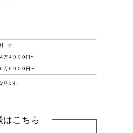
料 金
４万４０００円〜
５万５０００円〜
なります。
談はこちら