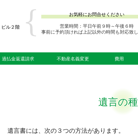
お気軽にお問合せください
営業時間：平日午前９時～午後６時
１ビル２階
事前に予約頂ければ上記以外の時間も対応致
過払金返還請求
不動産名義変更
費用
遺言の種
遺言書には、次の３つの方法があります。