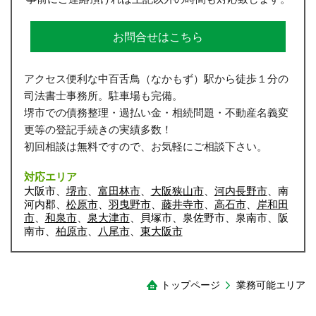
お問合せはこちら
アクセス便利な中百舌鳥（なかもず）駅から徒歩１分の
司法書士事務所。駐車場も完備。
堺市での債務整理・過払い金・相続問題・不動産名義変
更等の登記手続きの実績多数！
初回相談は無料ですので、お気軽にご相談下さい。
対応エリア
大阪市、
堺市
、
富田林市
、
大阪狭山市
、
河内長野市
、南
河内郡、
松原市
、
羽曳野市
、
藤井寺市
、
高石市
、
岸和田
市
、
和泉市
、
泉大津市
、貝塚市、泉佐野市、泉南市、阪
南市、
柏原市
、
八尾市
、
東大阪市
トップページ
業務可能エリア