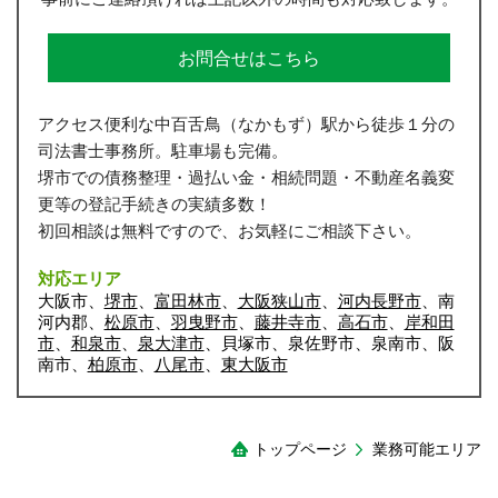
お問合せはこちら
アクセス便利な中百舌鳥（なかもず）駅から徒歩１分の
司法書士事務所。駐車場も完備。
堺市での債務整理・過払い金・相続問題・不動産名義変
更等の登記手続きの実績多数！
初回相談は無料ですので、お気軽にご相談下さい。
対応エリア
大阪市、
堺市
、
富田林市
、
大阪狭山市
、
河内長野市
、南
河内郡、
松原市
、
羽曳野市
、
藤井寺市
、
高石市
、
岸和田
市
、
和泉市
、
泉大津市
、貝塚市、泉佐野市、泉南市、阪
南市、
柏原市
、
八尾市
、
東大阪市
トップページ
業務可能エリア