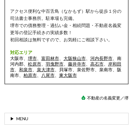
アクセス便利な中百舌鳥（なかもず）駅から徒歩１分の
司法書士事務所。駐車場も完備。
堺市での債務整理・過払い金・相続問題・不動産名義変
更等の登記手続きの実績多数！
初回相談は無料ですので、お気軽にご相談下さい。
対応エリア
大阪市、
堺市
、
富田林市
、
大阪狭山市
、
河内長野市
、南
河内郡、
松原市
、
羽曳野市
、
藤井寺市
、
高石市
、
岸和田
市
、
和泉市
、
泉大津市
、貝塚市、泉佐野市、泉南市、阪
南市、
柏原市
、
八尾市
、
東大阪市
不動産の名義変更／堺
MENU