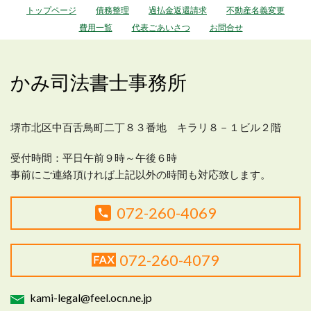
トップページ
債務整理
過払金返還請求
不動産名義変更
費用一覧
代表ごあいさつ
お問合せ
かみ司法書士事務所
堺市北区中百舌鳥町二丁８３番地 キラリ８－１ビル２階
受付時間：平日
午前９時～午後６時
事前にご連絡頂ければ上記以外の時間も対応致します。
072-260-4069
072-260-4079
kami-legal@feel.ocn.ne.jp