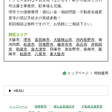
司法書士事務所。駐車場も完備。
堺市での債務整理・過払い金・相続問題・不動産名義変
更等の登記手続きの実績多数！
初回相談は無料ですので、お気軽にご相談下さい。
対応エリア
大阪市、
堺市
、
富田林市
、
大阪狭山市
、
河内長野市
、南
河内郡、
松原市
、
羽曳野市
、
藤井寺市
、
高石市
、
岸和田
市
、
和泉市
、
泉大津市
、貝塚市、泉佐野市、泉南市、阪
南市、
柏原市
、
八尾市
、
東大阪市
トップページ
時効援用
MENU
トップページ
債務整理
過払金返還請求
不動産名義変更